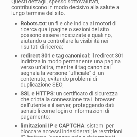
Questi dettagli, spesso sottovalutati,
contribuiscono in modo decisivo alla salute a
lungo termine del sito.
Robots.txt
: un file che indica ai motori di
ricerca quali pagine o sezioni del sito
possono essere indicizzate e quali no,
aiutando a controllare la visibilità nei
risultati di ricerca;
redirect 301 e tag canonical
: il redirect 301
indirizza in modo permanente una pagina
verso un’altra, mentre il tag canonical
segnala la versione “ufficiale” di un
contenuto, evitando problemi di
duplicazione SEO;
SSL e HTTPS
: un certificato di sicurezza
che cripta la connessione tra il browser
dell’utente e il server, proteggendo dati
sensibili come login o informazioni di
pagamento;
limitazioni IP e CAPTCHA
: sistemi per
bloccare accessi indesiderati; le restrizioni