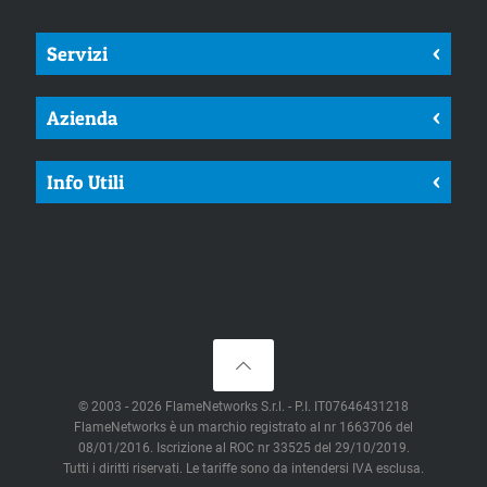
Servizi
<
Azienda
<
Info Utili
<
© 2003 - 2026 FlameNetworks S.r.l. - P.I. IT07646431218
FlameNetworks è un marchio registrato al nr 1663706 del
08/01/2016. Iscrizione al ROC nr 33525 del 29/10/2019.
Tutti i diritti riservati. Le tariffe sono da intendersi IVA esclusa.