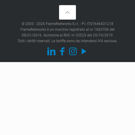
© 2003 - 2026 FlameNetworks S.r.l. - P.I. IT07646431218
FlameNetworks è un marchio registrato al nr 1663706 del
08/01/2016. Iscrizione al ROC nr 33525 del 29/10/2019.
Tutti i diritti riservati. Le tariffe sono da intendersi IVA esclusa.