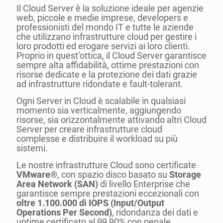
Il Cloud Server è la soluzione ideale per agenzie
web, piccole e medie imprese, developers e
professionisti del mondo IT e tutte le aziende
che utilizzano infrastrutture cloud per gestire i
loro prodotti ed erogare servizi ai loro clienti.
Proprio in quest’ottica, il Cloud Server garantisce
sempre alta affidabilità, ottime prestazioni con
risorse dedicate e la protezione dei dati grazie
ad infrastrutture ridondate e fault-tolerant.
Ogni Server in Cloud è scalabile in qualsiasi
momento sia verticalmente, aggiungendo
risorse, sia orizzontalmente attivando altri Cloud
Server per creare infrastrutture cloud
complesse e distribuire il workload su più
sistemi.
Le nostre infrastrutture Cloud sono certificate
VMware®
, con spazio disco basato su
Storage
Area Network (SAN)
di livello Enterprise che
garantisce sempre prestazioni eccezionali con
oltre 1.100.000 di IOPS (Input/Output
Operations Per Second)
, ridondanza dei dati e
uptime certificato al 99,90% con penale.