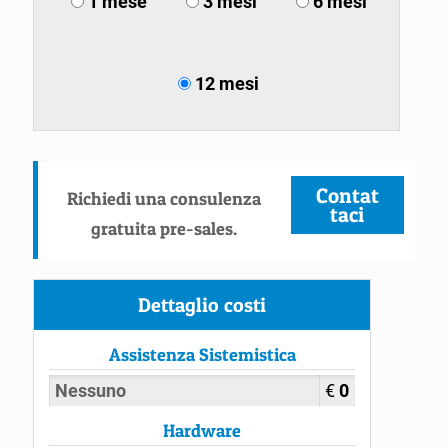
1 mese
3 mesi
6 mesi
12 mesi
Contat
Richiedi una consulenza
taci
gratuita pre-sales.
Dettaglio costi
Assistenza Sistemistica
Nessuno
€
0
Hardware