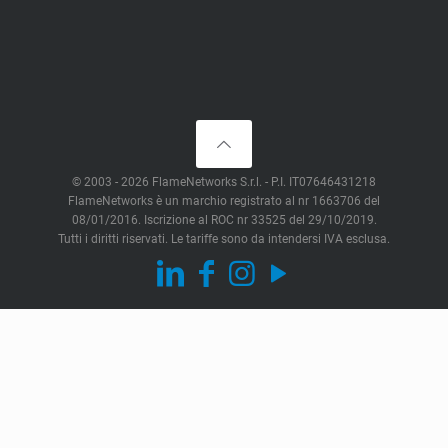
© 2003 - 2026 FlameNetworks S.r.l. - P.I. IT07646431218
FlameNetworks è un marchio registrato al nr 1663706 del
08/01/2016. Iscrizione al ROC nr 33525 del 29/10/2019.
Tutti i diritti riservati. Le tariffe sono da intendersi IVA esclusa.