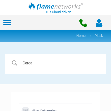
Home
Plesk
View Categories