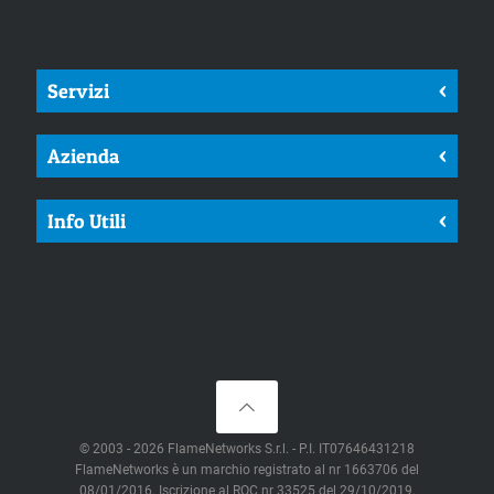
Servizi
<
Azienda
<
Info Utili
<
© 2003 - 2026 FlameNetworks S.r.l. - P.I. IT07646431218
FlameNetworks è un marchio registrato al nr 1663706 del
08/01/2016. Iscrizione al ROC nr 33525 del 29/10/2019.