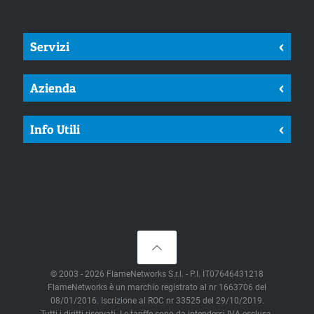
Servizi
<
Azienda
<
Info Utili
<
© 2003 - 2026 FlameNetworks S.r.l. - P.I. IT07646431218
FlameNetworks è un marchio registrato al nr 1663706 del
08/01/2016. Iscrizione al ROC nr 33525 del 29/10/2019.