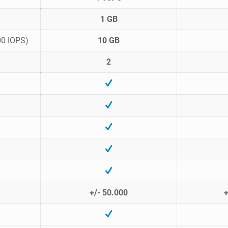
1 GB
00 IOPS)
10 GB
2
+/- 50.000
+