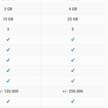
2 GB
4 GB
15 GB
25 GB
3
5
/- 120.000
+/- 250.000