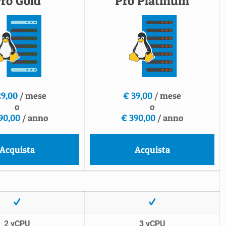
ro Gold"
"Pro Platinum"
29,00
/ mese
€ 39,00
/ mese
o
o
90,00
/ anno
€ 390,00
/ anno
Acquista
Acquista
2 vCPU
3 vCPU