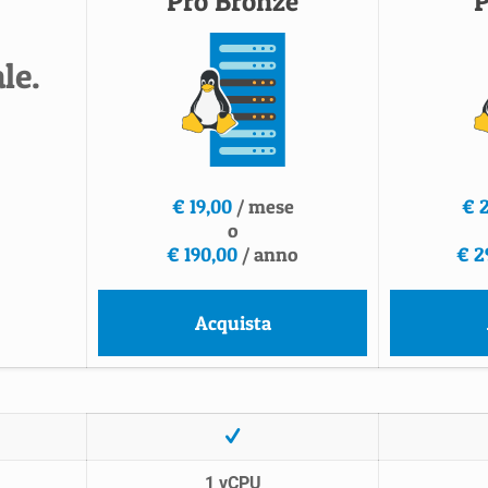
"Pro Bronze"
"P
le.
€ 19,00
/ mese
€ 
o
€ 190,00
/ anno
€ 2
Acquista
1 vCPU