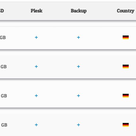
SD
Plesk
Backup
Country
 GB
 GB
 GB
 GB