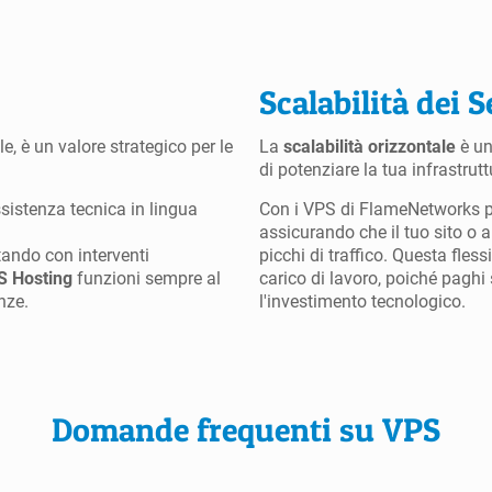
Scalabilità dei S
ile, è un valore strategico per le
La
scalabilità orizzontale
è una
di potenziare la tua infrastrut
ssistenza tecnica in lingua
Con i VPS di FlameNetworks pu
assicurando che il tuo sito o
utando con interventi
picchi di traffico. Questa fless
S Hosting
funzioni sempre al
carico di lavoro, poiché paghi 
nze.
l'investimento tecnologico.
Domande frequenti su VPS