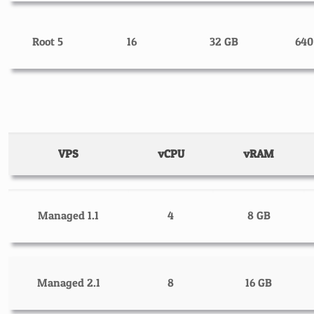
Root 5
16
32 GB
640
VPS
vCPU
vRAM
Managed 1.1
4
8 GB
Managed 2.1
8
16 GB