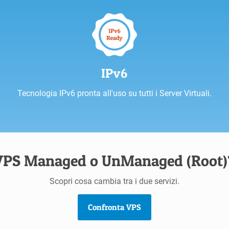
IPv6
Tecnologia IPv6 pronta all'uso su tutti i Server Virtuali.
VPS Managed o UnManaged (Root)
Scopri cosa cambia tra i due servizi.
Confronta VPS