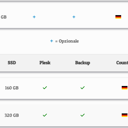
 GB
= Opzionale
SSD
Plesk
Backup
Count
160 GB
320 GB