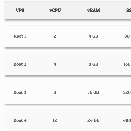
VPS
vCPU
vRAM
S
Root 1
2
4 GB
80
Root 2
4
8 GB
160
Root 3
8
16 GB
320
Root 4
12
24 GB
480