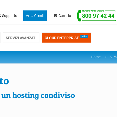
& Supporto
Area Clienti
Carrello
NEW
SERVIZI AVANZATI
CLOUD ENTERPRISE
Home
VPS
to
i un hosting condiviso