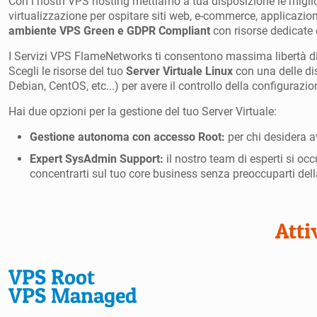
Con i nostri VPS hosting mettiamo a tua disposizione le miglio
virtualizzazione per ospitare siti web, e-commerce, applicazioni
ambiente VPS Green e GDPR Compliant
con risorse dedicate e
I Servizi VPS FlameNetworks ti consentono massima libertà di
Scegli le risorse del tuo
Server Virtuale Linux
con una delle dis
Debian, CentOS, etc...) per avere il controllo della configurazio
Hai due opzioni per la gestione del tuo Server Virtuale:
Gestione autonoma con accesso Root:
per chi desidera av
Expert SysAdmin Support:
il nostro team di esperti si occ
concentrarti sul tuo core business senza preoccuparti de
Atti
VPS Root
VPS Managed