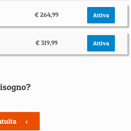
€ 264,99
Attiva
€ 319,99
Attiva
bisogno?
atuita