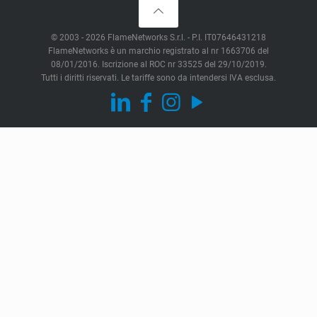
© 2003 - 2026 FlameNetworks S.r.l. - P.I. IT07646431218
FlameNetworks è un marchio registrato al nr 1663706 del
08/01/2016. Iscrizione al ROC nr 33525 del 29/10/2019.
Tutti i diritti riservati. Le tariffe sono da intendersi IVA esclusa.