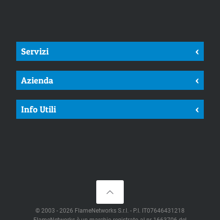
Servizi
<
Azienda
<
Info Utili
<
© 2003 - 2026 FlameNetworks S.r.l. - P.I. IT07646431218