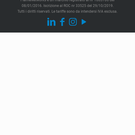
FlameNetworks è un marchio registrato al nr 1663706 del
08/01/2016. Iscrizione al ROC nr 33525 del 29/10/2019.
Tutti i diritti riservati. Le tariffe sono da intendersi IVA esclusa.