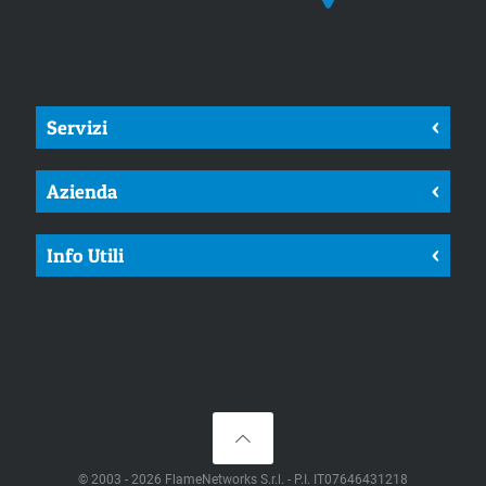
Servizi
<
Azienda
<
Info Utili
<
© 2003 - 2026 FlameNetworks S.r.l. - P.I. IT07646431218