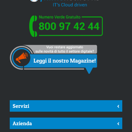
Servizi
<
Azienda
<